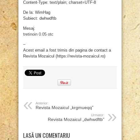
Content-Type: text/plain; charset=UTF-8
De la: WimHag
Subiect: dwhwdftb
Mesaj:
tretinoin 0.05 otc
–
Acest email a fost trimis din pagina de contact a
Revista Mozaicul (https://revista-mozaicul.ro)
Anterior:
Revista Mozaicul „krgmueqq”
Urmator:
Revista Mozaicul „dwhwdftb”
LASĂ UN COMENTARIU