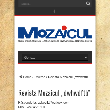
Home
/
Diverse
/
Revista Mozaicul „dwhwdftb”
Revista Mozaicul „dwhwdftb”
Răspunde la: ackevik@outlook.com
MIME-Version: 1.0