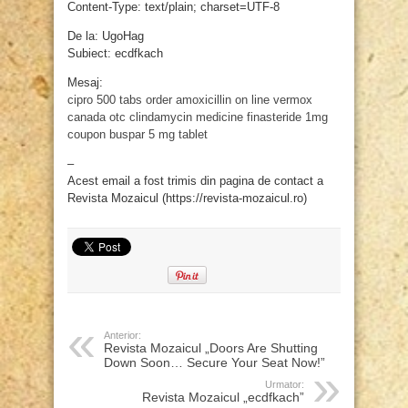
Content-Type: text/plain; charset=UTF-8
De la: UgoHag
Subiect: ecdfkach
Mesaj:
cipro 500 tabs
order amoxicillin on line
vermox
canada otc
clindamycin medicine
finasteride 1mg
coupon
buspar 5 mg tablet
–
Acest email a fost trimis din pagina de contact a
Revista Mozaicul (https://revista-mozaicul.ro)
Anterior:
Revista Mozaicul „Doors Are Shutting
Down Soon… Secure Your Seat Now!”
Urmator:
Revista Mozaicul „ecdfkach”