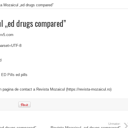
ta Mozaicul „ed drugs compared”
ul „ed drugs compared”
vv5.com
charset=UTF-8
d
t
ED Pills
ed pills
in pagina de contact a Revista Mozaicul (https://revista-mozaicul.ro)
Urmator:
„ed drugs compared”
Revista Mozaicul „ed drugs compared”