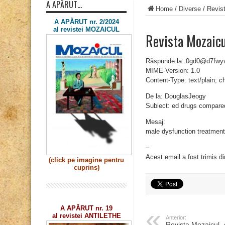
A APĂRUT…
Home
/
Diverse
/
Revis
A APĂRUT nr. 2/2024
al revistei MOZAICUL
Revista Mozaic
Răspunde la: 0gd0@d7fwy
MIME-Version: 1.0
Content-Type: text/plain; 
De la: DouglasJeogy
Subiect: ed drugs compare
Mesaj:
male dysfunction treatmen
–
Acest email a fost trimis d
(click pe imagine
pentru
cuprins)
A APĂRUT nr. 19
al revistei ANTILETHE
Anterior:
Revista Mozaicul 