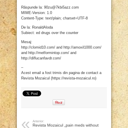
Răspunde la: 90zu@7kbi5azz.com
MIME-Version: 1.0
Content-Type: text/plain; charset=UTF-8
De la: RonaldAloda
Subiect: ed drugs over the counter
Mesaj:
http://clomid10.com/ and http://amoxil1000.com/
and http://metformintop.com/ and
http://diflucanfavdr.com/
–
Acest email a fost trimis din pagina de contact a
Revista Mozaicul (https://revista-mozaicul.ro)
Anterior:
Revista Mozaicul „pain meds without