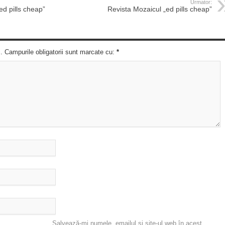
Urmator:
ed pills cheap”
Revista Mozaicul „ed pills cheap”
c. Campurile obligatorii sunt marcate cu:
*
Salvează-mi numele, emailul și site-ul web în acest