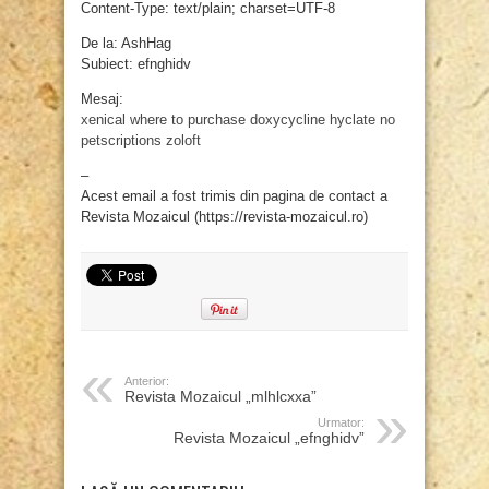
Content-Type: text/plain; charset=UTF-8
De la: AshHag
Subiect: efnghidv
Mesaj:
xenical where to purchase
doxycycline hyclate
no
petscriptions zoloft
–
Acest email a fost trimis din pagina de contact a
Revista Mozaicul (https://revista-mozaicul.ro)
Anterior:
Revista Mozaicul „mlhlcxxa”
Urmator:
Revista Mozaicul „efnghidv”