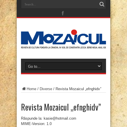
Home
/
Diverse
/
Revista Mozaicul „efnghidv”
Revista Mozaicul „efnghidv”
Răspunde la: kasie@hotmail.com
MIME-Version: 1.0