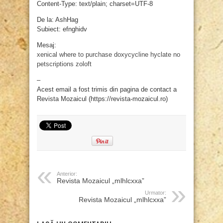
Content-Type: text/plain; charset=UTF-8
De la: AshHag
Subiect: efnghidv
Mesaj:
xenical where to purchase
doxycycline hyclate
no
petscriptions zoloft
–
Acest email a fost trimis din pagina de contact a
Revista Mozaicul (https://revista-mozaicul.ro)
Anterior:
Revista Mozaicul „mlhlcxxa”
Urmator:
Revista Mozaicul „mlhlcxxa”