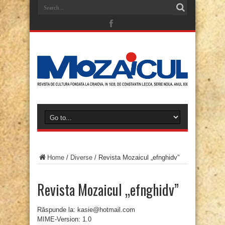
Home
/
Diverse
/
Revista Mozaicul „efnghidv”
Revista Mozaicul „efnghidv”
Răspunde la: kasie@hotmail.com
MIME-Version: 1.0