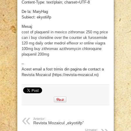
Content-Type: text/plain; charset=UTF-8
De la: MaryHag
Subiect: ekyotiifp
Mesaj:
cost of plaquenil in mexico
zithromax 250 mg price
can i buy clonidine over the counter uk
furosemide
120 mg daily
order medrol
effexor xr online
viagra
100mg
buy zithromax azithromycin
chloroquine
plaquenil 200mg
–
Acest email a fost trimis din pagina de contact a
Revista Mozaicul (https://revista-mozaicul.ro)
Anterior:
Revista Mozaicul „ekyotiifp”
Urmator: