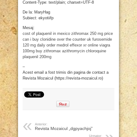
Content-Type: text/plain; charset=UTF-8
De la: MaryHag
Subiect: ekyotiifp
Mesaj:
cost of plaquenil in mexico
zithromax 250 mg price
can i buy clonidine over the counter uk
furosemide
120 mg daily
order medrol
effexor xr online
viagra
100mg
buy zithromax azithromycin
chloroquine
plaquenil 200mg
–
Acest email a fost trimis din pagina de contact a
Revista Mozaicul (https://revista-mozaicul.ro)
Anterior:
Revista Mozaicul „dgpyachjoj”
Urmator: