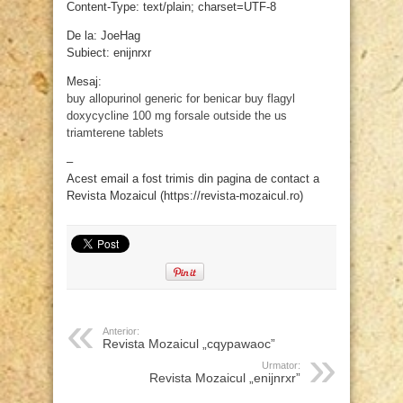
Content-Type: text/plain; charset=UTF-8
De la: JoeHag
Subiect: enijnrxr
Mesaj:
buy allopurinol
generic for benicar
buy flagyl
doxycycline 100 mg forsale outside the us
triamterene tablets
–
Acest email a fost trimis din pagina de contact a
Revista Mozaicul (https://revista-mozaicul.ro)
Anterior:
Revista Mozaicul „cqypawaoc”
Urmator:
Revista Mozaicul „enijnrxr”