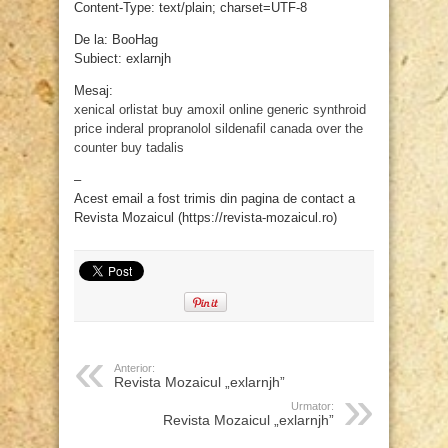
Content-Type: text/plain; charset=UTF-8
De la: BooHag
Subiect: exlarnjh
Mesaj:
xenical orlistat
buy amoxil online
generic synthroid
price
inderal propranolol
sildenafil canada over the
counter
buy tadalis
–
Acest email a fost trimis din pagina de contact a
Revista Mozaicul (https://revista-mozaicul.ro)
Anterior:
Revista Mozaicul „exlarnjh”
Urmator:
Revista Mozaicul „exlarnjh”