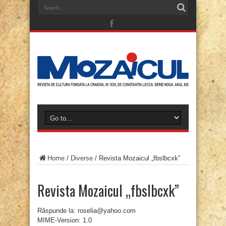
Home
/
Diverse
/
Revista Mozaicul „fbslbcxk”
Revista Mozaicul „fbslbcxk”
Răspunde la: roselia@yahoo.com
MIME-Version: 1.0