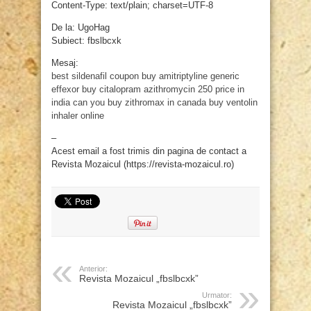
Content-Type: text/plain; charset=UTF-8
De la: UgoHag
Subiect: fbslbcxk
Mesaj:
best sildenafil coupon
buy amitriptyline
generic
effexor
buy citalopram
azithromycin 250 price in
india
can you buy zithromax in canada
buy ventolin
inhaler online
–
Acest email a fost trimis din pagina de contact a
Revista Mozaicul (https://revista-mozaicul.ro)
Anterior:
Revista Mozaicul „fbslbcxk”
Urmator:
Revista Mozaicul „fbslbcxk”