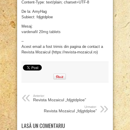
Content-Type: text/plain; charset=UTF-8
De la: AmyHag
Subiect: fdjgtdploe
Mesaj:
vardenafil 20mg tablets
–
Acest email a fost trimis din pagina de contact a
Revista Mozaicul (https://revista-mozaicul.ro)
Anterior:
Revista Mozaicul „fdjgtdploe”
Urmator:
Revista Mozaicul „fdjgtdploe”
LASĂ UN COMENTARIU