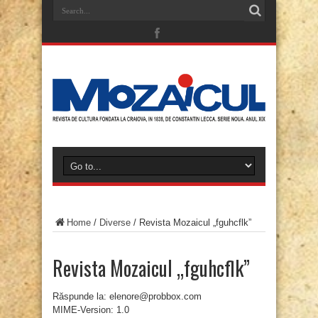
Home
/
Diverse
/
Revista Mozaicul „fguhcflk”
Revista Mozaicul „fguhcflk”
Răspunde la: elenore@probbox.com
MIME-Version: 1.0