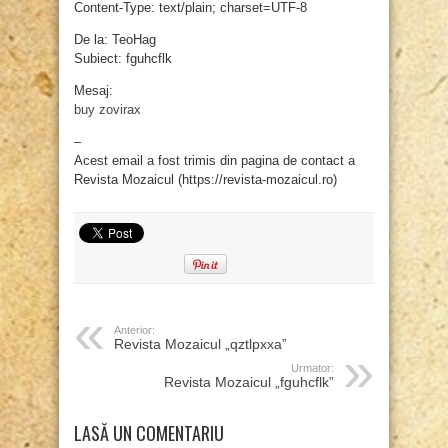
Content-Type: text/plain; charset=UTF-8
De la: TeoHag
Subiect: fguhcflk
Mesaj:
buy zovirax
–
Acest email a fost trimis din pagina de contact a
Revista Mozaicul (https://revista-mozaicul.ro)
Anterior:
Revista Mozaicul „qztlpxxa”
Urmator:
Revista Mozaicul „fguhcflk”
LASĂ UN COMENTARIU