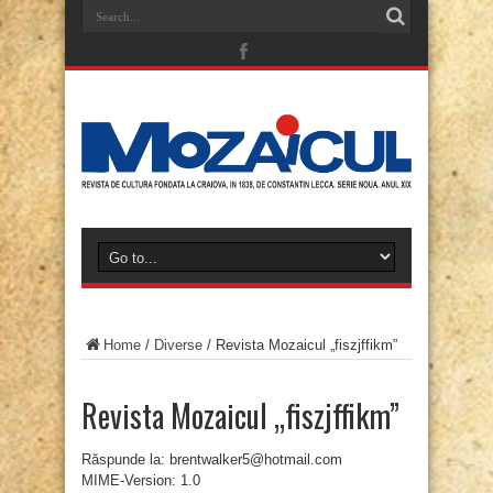
Home
/
Diverse
/
Revista Mozaicul „fiszjffikm”
Revista Mozaicul „fiszjffikm”
Răspunde la: brentwalker5@hotmail.com
MIME-Version: 1.0