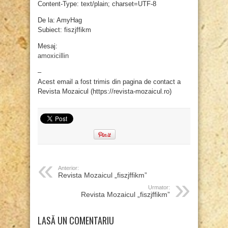
Content-Type: text/plain; charset=UTF-8
De la: AmyHag
Subiect: fiszjffikm
Mesaj:
amoxicillin
–
Acest email a fost trimis din pagina de contact a
Revista Mozaicul (https://revista-mozaicul.ro)
Anterior:
Revista Mozaicul „fiszjffikm”
Urmator:
Revista Mozaicul „fiszjffikm”
LASĂ UN COMENTARIU