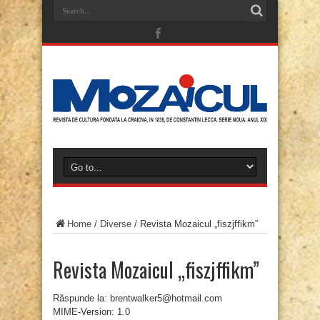
Home
/
Diverse
/
Revista Mozaicul „fiszjffikm”
Revista Mozaicul „fiszjffikm”
Răspunde la: brentwalker5@hotmail.com
MIME-Version: 1.0