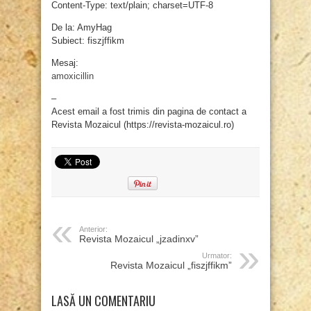
Content-Type: text/plain; charset=UTF-8
De la: AmyHag
Subiect: fiszjffikm
Mesaj:
amoxicillin
–
Acest email a fost trimis din pagina de contact a
Revista Mozaicul (https://revista-mozaicul.ro)
Anterior:
Revista Mozaicul „jzadinxv”
Urmator:
Revista Mozaicul „fiszjffikm”
LASĂ UN COMENTARIU