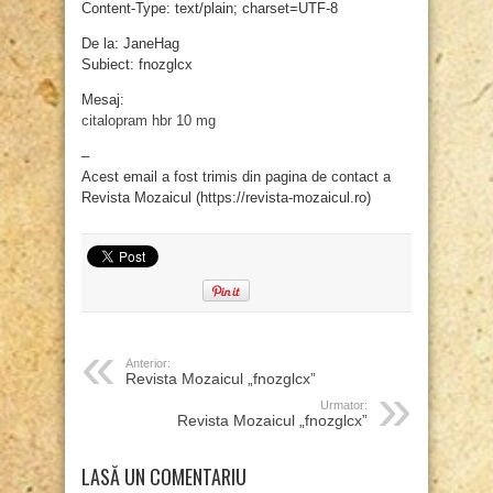
Content-Type: text/plain; charset=UTF-8
De la: JaneHag
Subiect: fnozglcx
Mesaj:
citalopram hbr 10 mg
–
Acest email a fost trimis din pagina de contact a
Revista Mozaicul (https://revista-mozaicul.ro)
Anterior:
Revista Mozaicul „fnozglcx”
Urmator:
Revista Mozaicul „fnozglcx”
LASĂ UN COMENTARIU