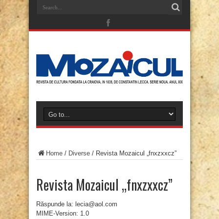
Home
/
Diverse
/
Revista Mozaicul „fnxzxxcz”
Revista Mozaicul „fnxzxxcz”
Răspunde la: lecia@aol.com
MIME-Version: 1.0