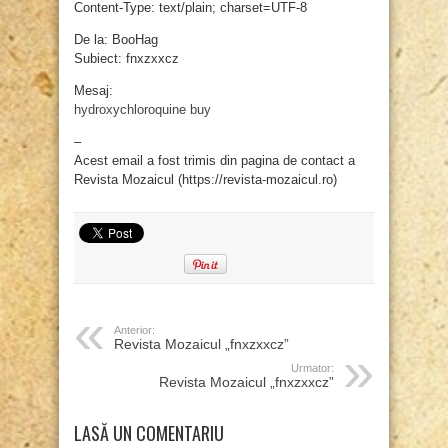
Content-Type: text/plain; charset=UTF-8
De la: BooHag
Subiect: fnxzxxcz
Mesaj:
hydroxychloroquine buy
–
Acest email a fost trimis din pagina de contact a
Revista Mozaicul (https://revista-mozaicul.ro)
Anterior:
Revista Mozaicul „fnxzxxcz”
Urmator:
Revista Mozaicul „fnxzxxcz”
LASĂ UN COMENTARIU