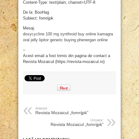
Content-Type: text/plain; charset=UTF-8
De la: BooHag
Subiect: fomrijpk
Mesaj:
doxycycline 100 mg
synthroid buy online
kamagra
oral jelly
lipitor generic
buying phenergan online
–
Acest email a fost trimis din pagina de contact a
Revista Mozaicul (https://revista-mozaicul.ro)
Anterior:
Revista Mozaicul „fomrijpk”
Urmator:
Revista Mozaicul „fomrijpk”