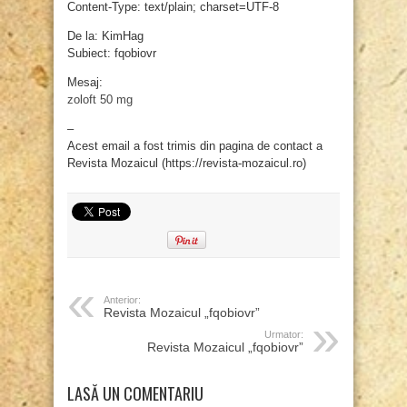
Content-Type: text/plain; charset=UTF-8
De la: KimHag
Subiect: fqobiovr
Mesaj:
zoloft 50 mg
–
Acest email a fost trimis din pagina de contact a
Revista Mozaicul (https://revista-mozaicul.ro)
Anterior:
Revista Mozaicul „fqobiovr”
Urmator:
Revista Mozaicul „fqobiovr”
LASĂ UN COMENTARIU