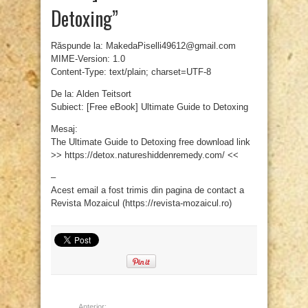
Detoxing”
Răspunde la: MakedaPiselli49612@gmail.com
MIME-Version: 1.0
Content-Type: text/plain; charset=UTF-8
De la: Alden Teitsort
Subiect: [Free eBook] Ultimate Guide to Detoxing
Mesaj:
The Ultimate Guide to Detoxing free download link
>> https://detox.natureshiddenremedy.com/ <<
–
Acest email a fost trimis din pagina de contact a
Revista Mozaicul (https://revista-mozaicul.ro)
Anterior: