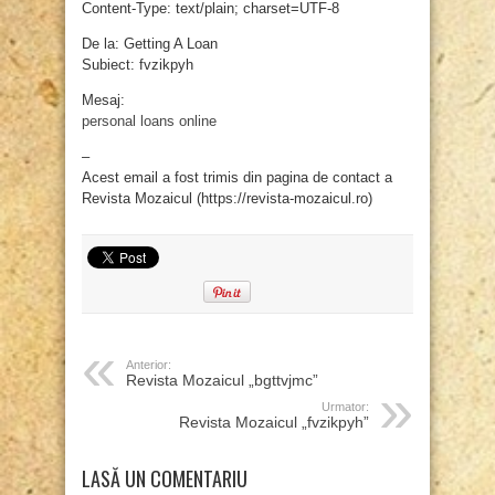
Content-Type: text/plain; charset=UTF-8
De la: Getting A Loan
Subiect: fvzikpyh
Mesaj:
personal loans online
–
Acest email a fost trimis din pagina de contact a
Revista Mozaicul (https://revista-mozaicul.ro)
Anterior:
Revista Mozaicul „bgttvjmc”
Urmator:
Revista Mozaicul „fvzikpyh”
LASĂ UN COMENTARIU