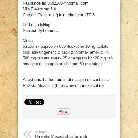
Răspunde la: uno2200@hotmail.com
MIME-Version: 1.0
Content-Type: text/plain; charset=UTF-8
De la: JudyHag
Subiect: fyifxhmeea
Mesaj:
toradol rx
bupropion 839
fluoxetine 10mg tablets
cost
advair generic
z pack zithromax
amoxicillin
500 mg tablets
atarax 25
citalopram hbr 20 mg tab
buy generic lexapro
prednisone 50 mg prices
–
Acest email a fost trimis din pagina de contact a
Revista Mozaicul (https://revista-mozaicul.ro)
Anterior:
Revista Mozaicul „nfgrrpidj”