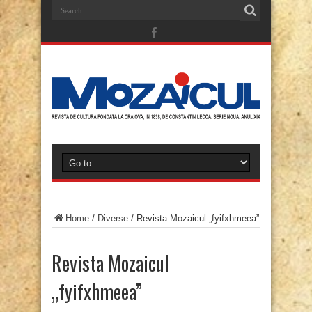
Home
/
Diverse
/
Revista Mozaicul „fyifxhmeea”
Revista Mozaicul
„fyifxhmeea”