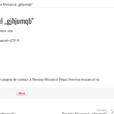
ta Mozaicul „gjhjumqb”
ul „gjhjumqb”
box.site
charset=UTF-8
in pagina de contact a Revista Mozaicul (https://revista-mozaicul.ro)
Urmator:
„gjhjumqb”
Revista Mozaicul „gjhjumqb”