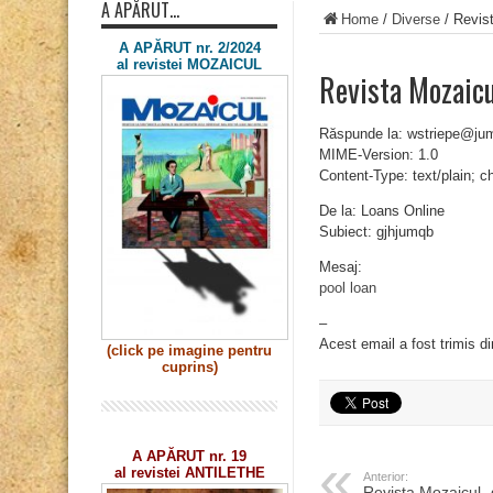
A APĂRUT…
Home
/
Diverse
/
Revis
A APĂRUT nr. 2/2024
al revistei MOZAICUL
Revista Mozaic
Răspunde la: wstriepe@jum
MIME-Version: 1.0
Content-Type: text/plain; 
De la: Loans Online
Subiect: gjhjumqb
Mesaj:
pool loan
–
Acest email a fost trimis d
(click pe imagine
pentru
cuprins)
A APĂRUT nr. 19
al revistei ANTILETHE
Anterior:
Revista Mozaicul 