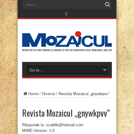
Home
/
Diverse
/
Revista Mozaicul „gnywkpvv”
Revista Mozaicul „gnywkpvv”
Răspunde la: scablik@hotmail.com
MIME-Version: 1.0