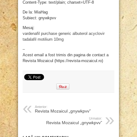
Content-Type: text/plain; charset=UTF-8
De la: MiaHag
Subiect: gnywkpvv
Mesaj:
vardenafil purchase
generic albuterol
acyclovir
tadalafil
motilium 10mg
–
Acest email a fost trimis din pagina de contact a
Revista Mozaicul (https://revista-mozaicul.ro)
Anterior:
Revista Mozaicul „gnywkpvv”
Urmator:
Revista Mozaicul „gnywkpvv”