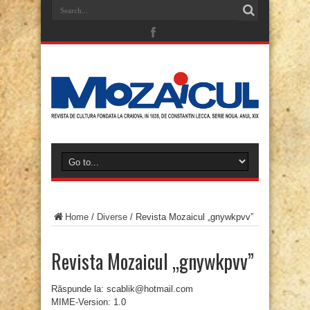
Home
/
Diverse
/
Revista Mozaicul „gnywkpvv”
Revista Mozaicul „gnywkpvv”
Răspunde la: scablik@hotmail.com
MIME-Version: 1.0