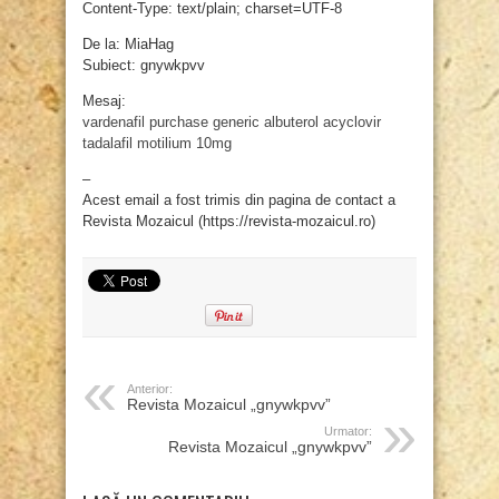
Content-Type: text/plain; charset=UTF-8
De la: MiaHag
Subiect: gnywkpvv
Mesaj:
vardenafil purchase
generic albuterol
acyclovir
tadalafil
motilium 10mg
–
Acest email a fost trimis din pagina de contact a
Revista Mozaicul (https://revista-mozaicul.ro)
Anterior:
Revista Mozaicul „gnywkpvv”
Urmator:
Revista Mozaicul „gnywkpvv”