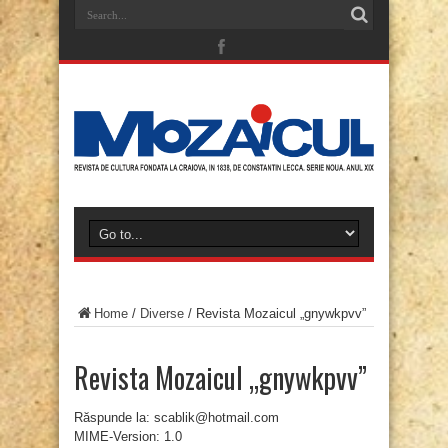
Home
/
Diverse
/
Revista Mozaicul „gnywkpvv”
Revista Mozaicul „gnywkpvv”
Răspunde la: scablik@hotmail.com
MIME-Version: 1.0