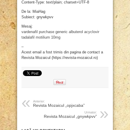
Content-Type: text/plain; charset=UTF-8
De la: MiaHag
Subiect: gnywkpvv
Mesaj:
vardenafil purchase
generic albuterol
acyclovir
tadalafil
motilium 10mg
–
Acest email a fost trimis din pagina de contact a
Revista Mozaicul (https://revista-mozaicul.ro)
Anterior:
Revista Mozaicul „opjxcaba”
Urmator:
Revista Mozaicul „gnywkpvv”