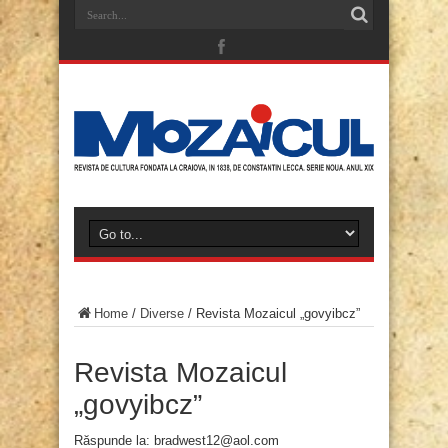
Home
/
Diverse
/
Revista Mozaicul „govyibcz”
Revista Mozaicul
„govyibcz”
Răspunde la: bradwest12@aol.com