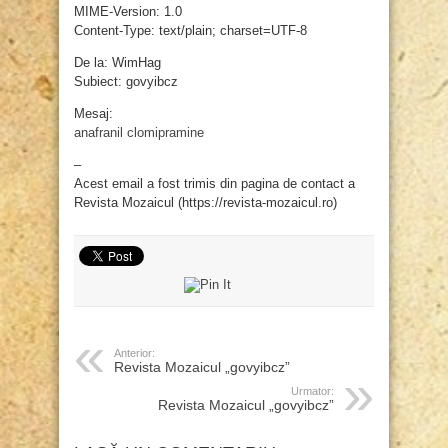
MIME-Version: 1.0
Content-Type: text/plain; charset=UTF-8
De la: WimHag
Subiect: govyibcz
Mesaj:
anafranil clomipramine
–
Acest email a fost trimis din pagina de contact a
Revista Mozaicul (https://revista-mozaicul.ro)
Anterior:
Revista Mozaicul „govyibcz”
Urmator:
Revista Mozaicul „govyibcz”