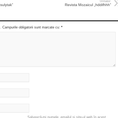
Urmator:
isulytak”
Revista Mozaicul „hddifhhh”
c. Campurile obligatorii sunt marcate cu:
*
Salvează-mi numele, emailul și site-ul web în acest