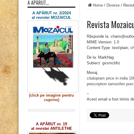
A APĂRUT…
Home
/
Diverse
/
Revis
A APĂRUT nr. 2/2024
al revistei MOZAICUL
Revista Mozaic
Răspunde la: charis@outl
MIME-Version: 1.0
Content-Type: text/plain; 
De la: MarkHag
Subiect: gvsmcbfiz
Mesaj:
citalopram price in india
10
prescription
tamoxifen purc
–
(click pe imagine
pentru
Acest email a fost trimis d
cuprins)
A APĂRUT nr. 19
al revistei ANTILETHE