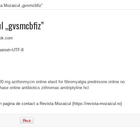
ta Mozaicul „gvsmcbfiz”
ul „gvsmcbfiz”
ook.com
charset=UTF-8
00 mg azithromycin online
elavil for fibromyalgia
prednisone online no
hase online
antibiotics zithromax
amitriptyline hcl
in pagina de contact a Revista Mozaicul (https://revista-mozaicul.ro)