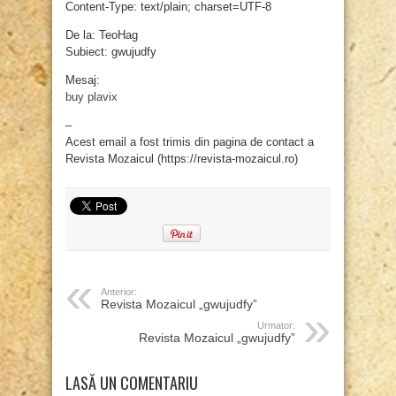
Content-Type: text/plain; charset=UTF-8
De la: TeoHag
Subiect: gwujudfy
Mesaj:
buy plavix
–
Acest email a fost trimis din pagina de contact a
Revista Mozaicul (https://revista-mozaicul.ro)
Anterior:
Revista Mozaicul „gwujudfy”
Urmator:
Revista Mozaicul „gwujudfy”
LASĂ UN COMENTARIU