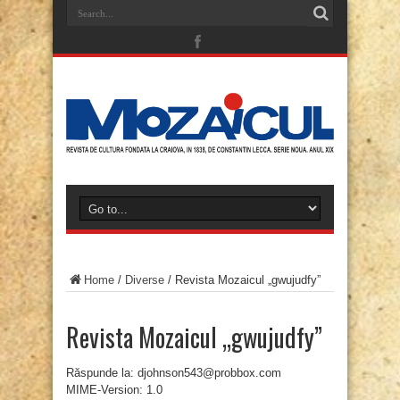
Home
/
Diverse
/
Revista Mozaicul „gwujudfy”
Revista Mozaicul „gwujudfy”
Răspunde la: djohnson543@probbox.com
MIME-Version: 1.0