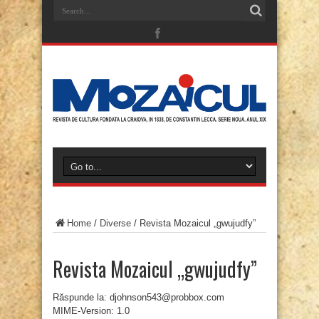
Home
/
Diverse
/
Revista Mozaicul „gwujudfy”
Revista Mozaicul „gwujudfy”
Răspunde la: djohnson543@probbox.com
MIME-Version: 1.0