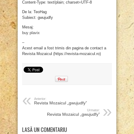
Content-Type: text/plain; charset=UTF-8
De la: TeoHag
Subiect: gwujudfy
Mesaj:
buy plavix
–
Acest email a fost trimis din pagina de contact a
Revista Mozaicul (https://revista-mozaicul.ro)
Anterior:
Revista Mozaicul „gwujudfy”
Urmator:
Revista Mozaicul „gwujudfy”
LASĂ UN COMENTARIU