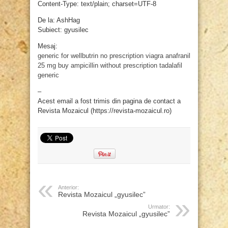
Content-Type: text/plain; charset=UTF-8
De la: AshHag
Subiect: gyusilec
Mesaj:
generic for wellbutrin
no prescription viagra
anafranil
25 mg
buy ampicillin without prescription
tadalafil
generic
–
Acest email a fost trimis din pagina de contact a
Revista Mozaicul (https://revista-mozaicul.ro)
Anterior:
Revista Mozaicul „gyusilec”
Urmator:
Revista Mozaicul „gyusilec”