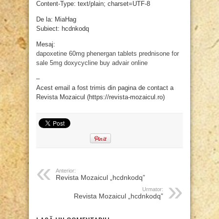
Content-Type: text/plain; charset=UTF-8
De la: MiaHag
Subiect: hcdnkodq
Mesaj:
dapoxetine 60mg
phenergan tablets
prednisone for
sale 5mg
doxycycline
buy advair online
–
Acest email a fost trimis din pagina de contact a
Revista Mozaicul (https://revista-mozaicul.ro)
Anterior:
Revista Mozaicul „hcdnkodq”
Urmator:
Revista Mozaicul „hcdnkodq”