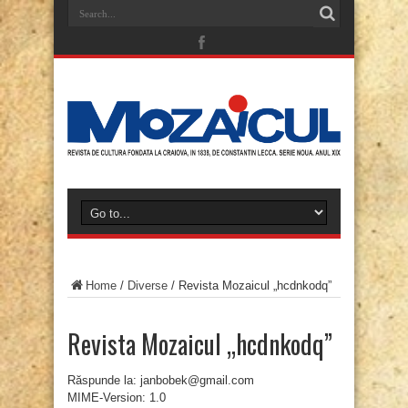
Home
/
Diverse
/
Revista Mozaicul „hcdnkodq”
Revista Mozaicul „hcdnkodq”
Răspunde la: janbobek@gmail.com
MIME-Version: 1.0