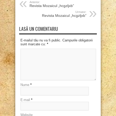
Anterior:
Revista Mozaicul „hcgzljxb”
Urmator:
Revista Mozaicul „hcgzljxb”
LASĂ UN COMENTARIU
E-mailul tău nu va fi public. Campurile obligatorii
sunt marcate cu:
*
Nume
*
E-mail
*
Website