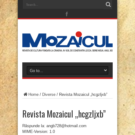
Home
/
Diverse
/
Revista Mozaicul „hcgzljxb”
Revista Mozaicul „hcgzljxb”
Răspunde la: angb728@hotmail.com
MIME-Version: 1.0