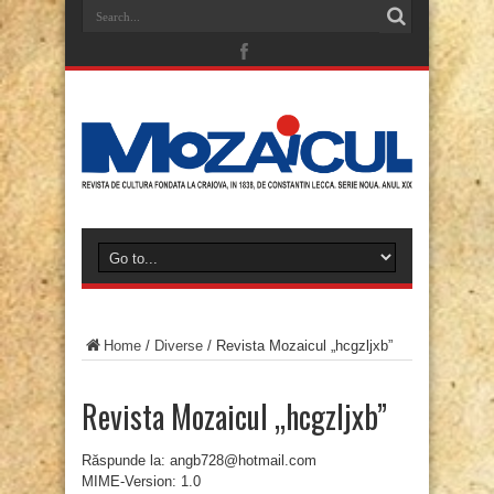
Home
/
Diverse
/
Revista Mozaicul „hcgzljxb”
Revista Mozaicul „hcgzljxb”
Răspunde la: angb728@hotmail.com
MIME-Version: 1.0