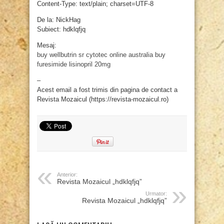
Content-Type: text/plain; charset=UTF-8
De la: NickHag
Subiect: hdklqfjq
Mesaj:
buy wellbutrin sr
cytotec online australia
buy
furesimide
lisinopril 20mg
–
Acest email a fost trimis din pagina de contact a
Revista Mozaicul (https://revista-mozaicul.ro)
Anterior:
Revista Mozaicul „hdklqfjq”
Urmator:
Revista Mozaicul „hdklqfjq”