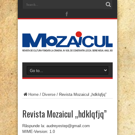
Home
/
Diverse
/
Revista Mozaicul „hdklqfjq”
Revista Mozaicul „hdklqfjq”
Răspunde la: audreyestep@gmail.com
MIME-Version: 1.0