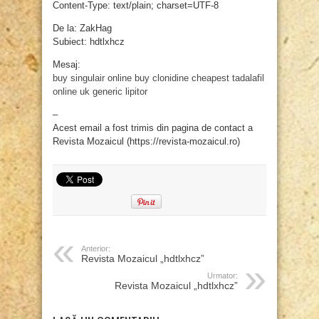
Content-Type: text/plain; charset=UTF-8
De la: ZakHag
Subiect: hdtlxhcz
Mesaj:
buy singulair online
buy clonidine
cheapest tadalafil
online uk
generic lipitor
–
Acest email a fost trimis din pagina de contact a
Revista Mozaicul (https://revista-mozaicul.ro)
Anterior:
Revista Mozaicul „hdtlxhcz”
Urmator:
Revista Mozaicul „hdtlxhcz”