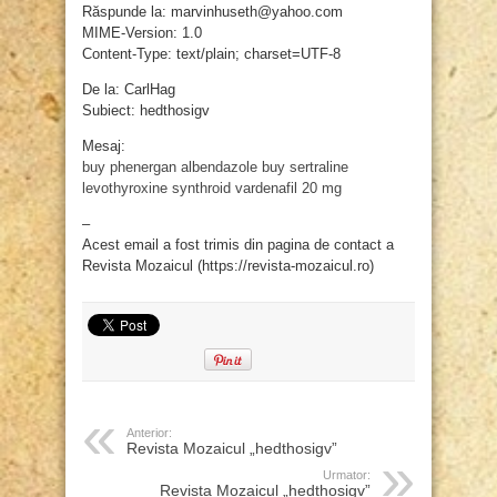
Răspunde la: marvinhuseth@yahoo.com
MIME-Version: 1.0
Content-Type: text/plain; charset=UTF-8
De la: CarlHag
Subiect: hedthosigv
Mesaj:
buy phenergan
albendazole
buy sertraline
levothyroxine synthroid
vardenafil 20 mg
–
Acest email a fost trimis din pagina de contact a
Revista Mozaicul (https://revista-mozaicul.ro)
Anterior:
Revista Mozaicul „hedthosigv”
Urmator:
Revista Mozaicul „hedthosigv”