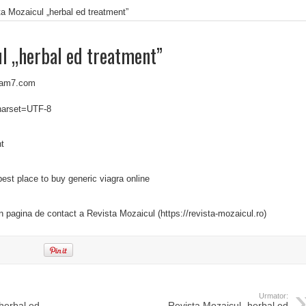
a Mozaicul „herbal ed treatment”
l „herbal ed treatment”
qam7.com
charset=UTF-8
nt
est place to buy generic viagra online
in pagina de contact a Revista Mozaicul (https://revista-mozaicul.ro)
Urmator:
herbal ed
Revista Mozaicul „herbal ed