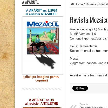
A APĂRUT…
Home
/
Diverse
/
Revist
A APĂRUT nr. 2/2024
al revistei MOZAICUL
Revista Mozaicu
Răspunde la: g0nk@s70h
MIME-Version: 1.0
Content-Type: text/plain; 
De la: Jamesclamn
Subiect: herbal ed treatme
Mesaj:
viagra from canada
viagra
b
–
Acest email a fost trimis d
(click pe imagine
pentru
cuprins)
A APĂRUT nr. 19
al revistei ANTILETHE
Anterior:
Revista Mozaicul „