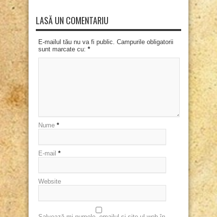
LASĂ UN COMENTARIU
E-mailul tău nu va fi public. Campurile obligatorii
sunt marcate cu:
*
Nume
*
E-mail
*
Website
Salvează-mi numele, emailul și site-ul web în