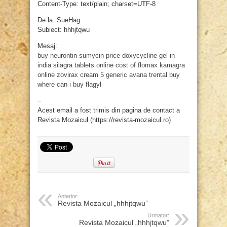
Content-Type: text/plain; charset=UTF-8
De la: SueHag
Subiect: hhhjtqwu
Mesaj:
buy neurontin
sumycin price
doxycycline gel in
india
silagra tablets online
cost of flomax
kamagra
online
zovirax cream 5
generic avana
trental buy
where can i buy flagyl
–
Acest email a fost trimis din pagina de contact a
Revista Mozaicul (https://revista-mozaicul.ro)
Anterior:
Revista Mozaicul „hhhjtqwu”
Urmator:
Revista Mozaicul „hhhjtqwu”