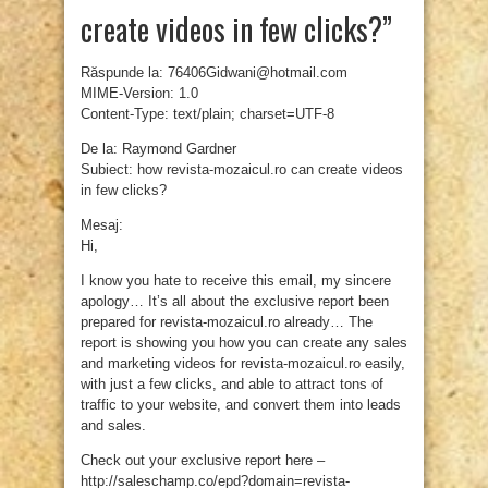
create videos in few clicks?”
Răspunde la: 76406Gidwani@hotmail.com
MIME-Version: 1.0
Content-Type: text/plain; charset=UTF-8
De la: Raymond Gardner
Subiect: how revista-mozaicul.ro can create videos
in few clicks?
Mesaj:
Hi,
I know you hate to receive this email, my sincere
apology… It’s all about the exclusive report been
prepared for revista-mozaicul.ro already… The
report is showing you how you can create any sales
and marketing videos for revista-mozaicul.ro easily,
with just a few clicks, and able to attract tons of
traffic to your website, and convert them into leads
and sales.
Check out your exclusive report here –
http://saleschamp.co/epd?domain=revista-