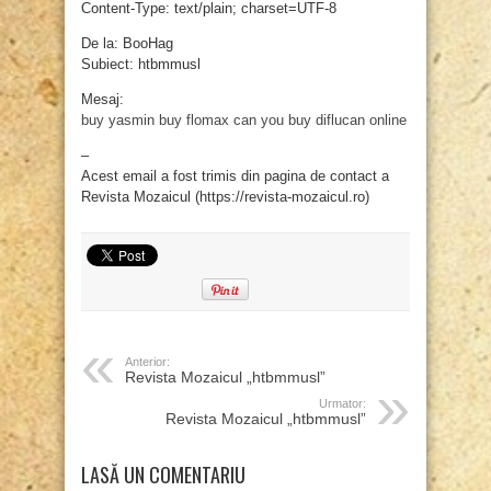
Content-Type: text/plain; charset=UTF-8
De la: BooHag
Subiect: htbmmusl
Mesaj:
buy yasmin
buy flomax
can you buy diflucan online
–
Acest email a fost trimis din pagina de contact a
Revista Mozaicul (https://revista-mozaicul.ro)
Anterior:
Revista Mozaicul „htbmmusl”
Urmator:
Revista Mozaicul „htbmmusl”
LASĂ UN COMENTARIU