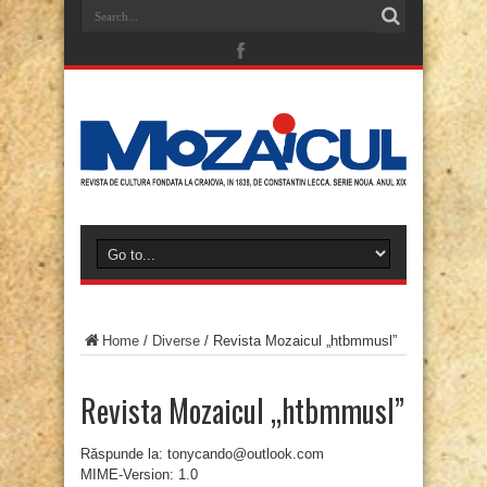
Home
/
Diverse
/
Revista Mozaicul „htbmmusl”
Revista Mozaicul „htbmmusl”
Răspunde la: tonycando@outlook.com
MIME-Version: 1.0