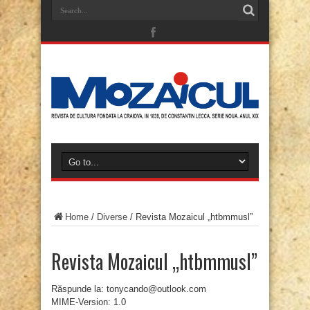
Home
/
Diverse
/
Revista Mozaicul „htbmmusl”
Revista Mozaicul „htbmmusl”
Răspunde la: tonycando@outlook.com
MIME-Version: 1.0