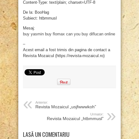
Content-Type: text/plain; charset=UTF-8
De la: BooHag
Subiect: htbmmusl
Mesaj:
buy yasmin
buy flomax
can you buy diflucan online
–
Acest email a fost trimis din pagina de contact a
Revista Mozaicul (https://revista-mozaicul.ro)
Anterior:
Revista Mozaicul „usjfwwwkoh”
Urmator:
Revista Mozaicul „htbmmusl”
LASĂ UN COMENTARIU