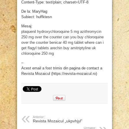
Content-Type: text/plain; charset=UTF-8
De la: MaryHag
Subiect: huffktesn
Mesaj:
plaquenil
hydroxychloroquine 5 mg
azithromycin
250 mg over the counter
can you buy chloroquine
over the counter
benicar 40 mg tablet
where can i
get flagyl tablets
arechin
buy amitriptyline uk
chloroquine 250 mg
–
Acest email a fost trimis din pagina de contact a
Revista Mozaicul (https://revista-mozaicul.ro)
Anterior:
Revista Mozaicul „ukpvhjyl”
Urmator: