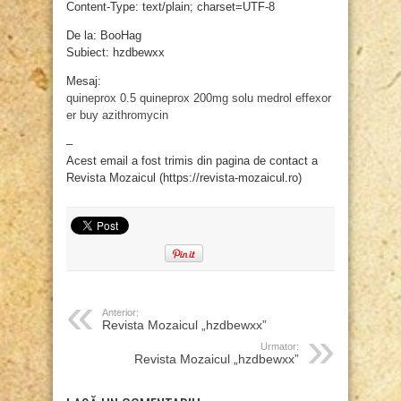
Content-Type: text/plain; charset=UTF-8
De la: BooHag
Subiect: hzdbewxx
Mesaj:
quineprox 0.5
quineprox 200mg
solu medrol
effexor
er
buy azithromycin
–
Acest email a fost trimis din pagina de contact a
Revista Mozaicul (https://revista-mozaicul.ro)
Anterior:
Revista Mozaicul „hzdbewxx”
Urmator:
Revista Mozaicul „hzdbewxx”