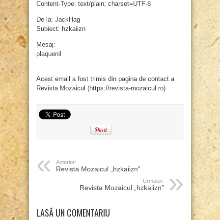
Content-Type: text/plain; charset=UTF-8
De la: JackHag
Subiect: hzkaiizn
Mesaj:
plaquenil
–
Acest email a fost trimis din pagina de contact a
Revista Mozaicul (https://revista-mozaicul.ro)
Anterior:
Revista Mozaicul „hzkaiizn”
Urmator:
Revista Mozaicul „hzkaiizn”
LASĂ UN COMENTARIU