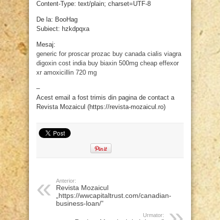
Content-Type: text/plain; charset=UTF-8
De la: BooHag
Subiect: hzkdpqxa
Mesaj:
generic for proscar
prozac buy canada
cialis viagra
digoxin cost india
buy biaxin 500mg
cheap effexor
xr
amoxicillin 720 mg
–
Acest email a fost trimis din pagina de contact a
Revista Mozaicul (https://revista-mozaicul.ro)
Anterior:
Revista Mozaicul
„https://wwcapitaltrust.com/canadian-
business-loan/”
Urmator: