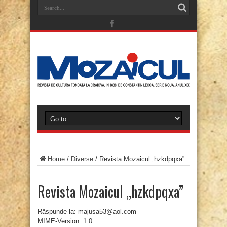
Home
/
Diverse
/
Revista Mozaicul „hzkdpqxa”
Revista Mozaicul „hzkdpqxa”
Răspunde la: majusa53@aol.com
MIME-Version: 1.0