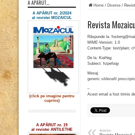
A APĂRUT…
Home
/
Diverse
/
Revis
A APĂRUT nr. 2/2024
al revistei MOZAICUL
Revista Mozaicu
Răspunde la: fosterrg@ma
MIME-Version: 1.0
Content-Type: text/plain; 
De la: KiaHag
Subiect: hzpefoqy
Mesaj:
generic sildenafil prescripti
–
Acest email a fost trimis d
(click pe imagine
pentru
cuprins)
A APĂRUT nr. 19
al revistei ANTILETHE
Anterior:
Revista Mozaicul „