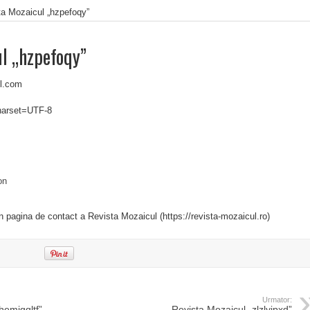
ta Mozaicul „hzpefoqy”
l „hzpefoqy”
il.com
charset=UTF-8
on
in pagina de contact a Revista Mozaicul (https://revista-mozaicul.ro)
Urmator:
hemigqltf”
Revista Mozaicul „zlzlyjpxd”