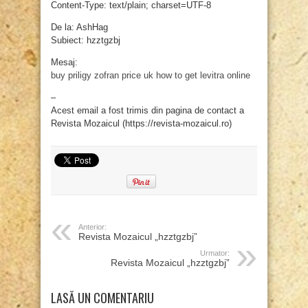
Content-Type: text/plain; charset=UTF-8
De la: AshHag
Subiect: hzztgzbj
Mesaj:
buy priligy
zofran price uk
how to get levitra online
–
Acest email a fost trimis din pagina de contact a
Revista Mozaicul (https://revista-mozaicul.ro)
Anterior:
Revista Mozaicul „hzztgzbj”
Urmator:
Revista Mozaicul „hzztgzbj”
LASĂ UN COMENTARIU