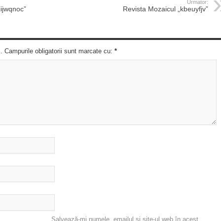
Urmator:
iijwqnoc”
Revista Mozaicul „kbeuyfjv”
c. Campurile obligatorii sunt marcate cu:
*
Salvează-mi numele, emailul și site-ul web în acest