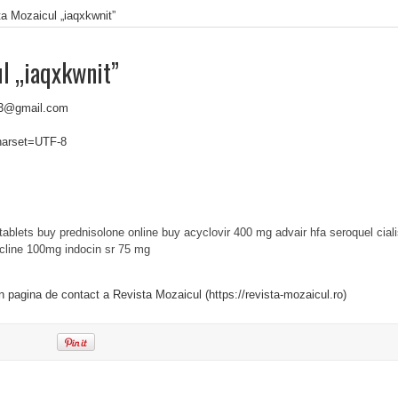
a Mozaicul „iaqxkwnit”
l „iaqxkwnit”
23@gmail.com
charset=UTF-8
tablets
buy prednisolone online
buy acyclovir 400 mg
advair hfa
seroquel
cial
cline 100mg
indocin sr 75 mg
in pagina de contact a Revista Mozaicul (https://revista-mozaicul.ro)