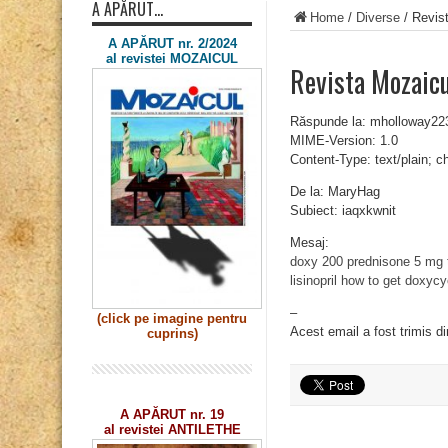
A APĂRUT…
Home
/
Diverse
/
Revist
A APĂRUT nr. 2/2024
al revistei MOZAICUL
Revista Mozaicu
Răspunde la: mholloway2
MIME-Version: 1.0
Content-Type: text/plain; 
De la: MaryHag
Subiect: iaqxkwnit
Mesaj:
doxy 200
prednisone 5 mg 
lisinopril
how to get doxycy
–
(click pe imagine
pentru
Acest email a fost trimis d
cuprins)
A APĂRUT nr. 19
al revistei ANTILETHE